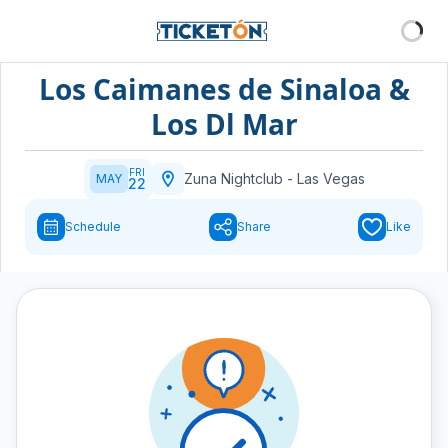
Los Caimanes de Sinaloa &
Los Dl Mar
FRI
Zuna Nightclub
-
Las Vegas
MAY
22
Schedule
Share
Like