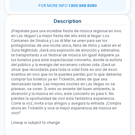
FOR MORE INFO
:
1 800 668 8080
Description
¡Prepárate para una increíble fiesta de música regional en vivo
en Las Vegas! La mejor fiesta del año está al llegar: Los
Caimanes de Sinaloa y Los dl Mar se unen para ser los
protagonistas de una noche única, llena de ritmo y sabor en el
Zuna Nightclub. ¡Será una explosión de emoción y adrenalina;
te transportarás a un festival de música sin igual! Adquiere ya
tus boletos para este espectacular concierto, donde la euforia
del público y la energía del escenario cobran vida. ¡Será un
show que recordarás para toda la vida! Este es uno de esos
eventos en vivo que no te puedes perder, por lo que deberías
comprar tus boletos ya en Ticketón, antes de que sea
demasiado tarde. Las mejores noches en Las Vegas no se
planean, se viven. Si eres un amante del buen ambiente, la
diversión y la música en vivo, este concierto es para ti. No
pierdas la oportunidad de vivir esta fantástica experiencia.
Corre la voz, invita a tus amigos y asegura tu entrada. ¡Compra
ahora en Ticketón y vive la mejor experiencia de música en
vivo!"
Lineup is subject to change