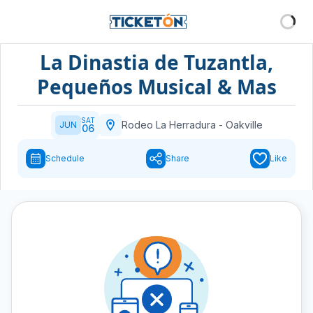
La Dinastia de Tuzantla,
Pequeños Musical & Mas
SAT
Rodeo La Herradura
-
Oakville
JUN
06
Schedule
Share
Like