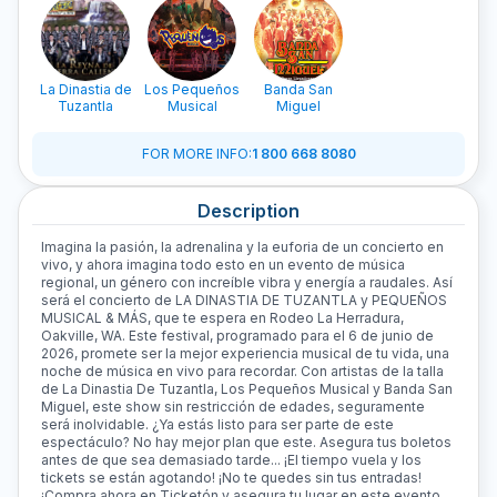
La Dinastia de
Los Pequeños
Banda San
Tuzantla
Musical
Miguel
FOR MORE INFO
:
1 800 668 8080
Description
Imagina la pasión, la adrenalina y la euforia de un concierto en
vivo, y ahora imagina todo esto en un evento de música
regional, un género con increíble vibra y energía a raudales. Así
será el concierto de LA DINASTIA DE TUZANTLA y PEQUEÑOS
MUSICAL & MÁS, que te espera en Rodeo La Herradura,
Oakville, WA. Este festival, programado para el 6 de junio de
2026, promete ser la mejor experiencia musical de tu vida, una
noche de música en vivo para recordar. Con artistas de la talla
de La Dinastia De Tuzantla, Los Pequeños Musical y Banda San
Miguel, este show sin restricción de edades, seguramente
será inolvidable. ¿Ya estás listo para ser parte de este
espectáculo? No hay mejor plan que este. Asegura tus boletos
antes de que sea demasiado tarde... ¡El tiempo vuela y los
tickets se están agotando! ¡No te quedes sin tus entradas!
¡Compra ahora en Ticketón y asegura tu lugar en este evento