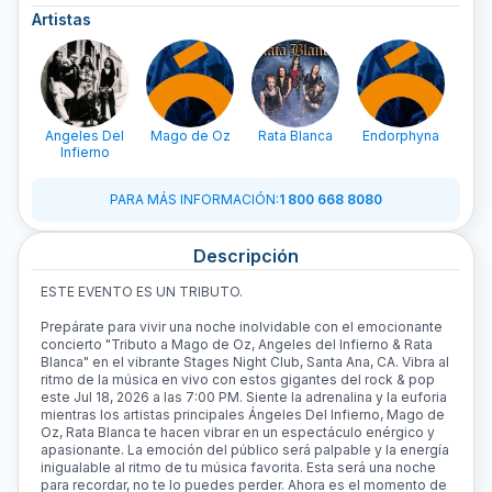
Artistas
Angeles Del
Mago de Oz
Rata Blanca
Endorphyna
M
Infierno
PARA MÁS INFORMACIÓN
:
1 800 668 8080
Descripción
ESTE EVENTO ES UN TRIBUTO.
Prepárate para vivir una noche inolvidable con el emocionante
concierto "
Tributo
a Mago de Oz, Angeles del Infierno & Rata
Blanca" en el vibrante Stages Night Club, Santa Ana, CA. Vibra al
ritmo de la música en vivo con estos gigantes del rock & pop
este Jul 18, 2026 a las 7:00 PM. Siente la adrenalina y la euforia
mientras los artistas principales Ángeles Del Infierno, Mago de
Oz, Rata Blanca te hacen vibrar en un espectáculo enérgico y
apasionante. La emoción del público será palpable y la energía
inigualable al ritmo de tu música favorita. Esta será una noche
para recordar, no te lo puedes perder. Ahora es el momento de