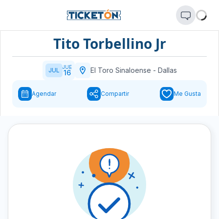
Tito Torbellino Jr
JUE
El Toro Sinaloense
-
Dallas
JUL
16
Agendar
Compartir
Me Gusta