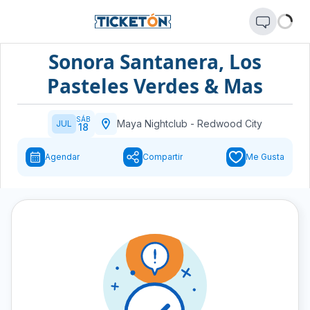
Sonora Santanera, Los
Pasteles Verdes & Mas
SÁB
Maya Nightclub
-
Redwood City
JUL
18
Agendar
Compartir
Me Gusta