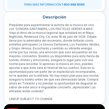
PARA MÁS INFORMACIÓN
:
1 800 668 8080
Descripción
Prepárate para experimentar la euforia de la música en vivo
con 'SONORA SANTANERA, LOS PASTELES VERDES & MAS'.
Viaja al ritmo de la música regional que estallará en el Maya
Nightclub, Redwood City, CA, este 18 de julio de 2026. Déjate
llevar por la adrenalina del escenario, donde brillarán como
estrellas principales La Sonora Santanera, Los Pasteles Verdes,
y Grupo Vennus. Escucharás y sentirás su vibrante energía
correr por tus venas, una emoción que solo encuentras en los
mejores conciertos. Boletos ya disponibles para esta fiesta de
sonido, límites y emociones, asegura tu lugar para vivir una
noche para recordar. Si aprecias la música en vivo, puedes
apostar a que este será el festival de tus sueños. Esta es tu
oportunidad para ser parte de un espectáculo incomparable,
no te quedes sin tu entrada. No hay mejor plan para esa noche,
asegura tu boleto antes de que sea demasiado tarde. Compra
ahora en Ticketón y no pierdas la oportunidad de degustar el
sabor de este único e inigualable concierto. ¡Apresúrate! Las
entradas están volando".
LINEUP SUBJECT TO CHANGE