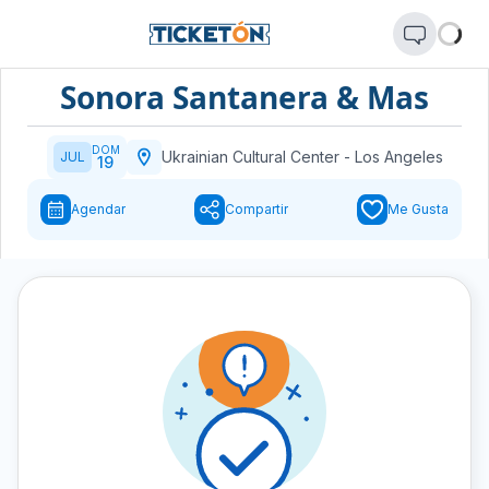
Sonora Santanera & Mas
DOM
Ukrainian Cultural Center
-
Los Angeles
JUL
19
Agendar
Compartir
Me Gusta