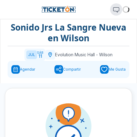
Sonido Jrs La Sangre Nueva
en Wilson
SÁB
Evolution Music Hall
-
Wilson
JUL
11
Agendar
Compartir
Me Gusta