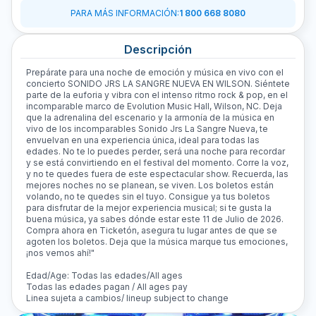
PARA MÁS INFORMACIÓN
:
1 800 668 8080
Descripción
Prepárate para una noche de emoción y música en vivo con el
concierto SONIDO JRS LA SANGRE NUEVA EN WILSON. Siéntete
parte de la euforia y vibra con el intenso ritmo rock & pop, en el
incomparable marco de Evolution Music Hall, Wilson, NC. Deja
que la adrenalina del escenario y la armonía de la música en
vivo de los incomparables Sonido Jrs La Sangre Nueva, te
envuelvan en una experiencia única, ideal para todas las
edades. No te lo puedes perder, será una noche para recordar
y se está convirtiendo en el festival del momento. Corre la voz,
y no te quedes fuera de este espectacular show. Recuerda, las
mejores noches no se planean, se viven. Los boletos están
volando, no te quedes sin el tuyo. Consigue ya tus boletos
para disfrutar de la mejor experiencia musical; si te gusta la
buena música, ya sabes dónde estar este 11 de Julio de 2026.
Compra ahora en Ticketón, asegura tu lugar antes de que se
agoten los boletos. Deja que la música marque tus emociones,
¡nos vemos ahí!"
Edad/Age: Todas las edades/All ages
Todas las edades pagan / All ages pay
Linea sujeta a cambios/ lineup subject to change