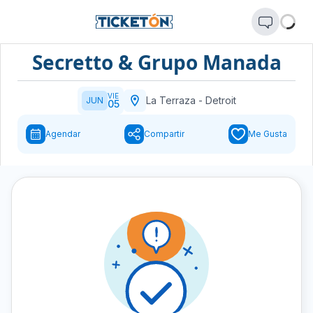
Secretto & Grupo Manada
VIE
La Terraza
-
Detroit
JUN
05
Agendar
Compartir
Me Gusta