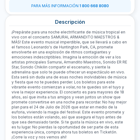
PARA MÁS INFORMACIÓN
:
1 800 668 8080
Descripción
¡Prepárate para una noche electrificante de música tropical en
vivo con el concierto SAMURAI, ARMANDITO MAESTROS &
MÁS! Este evento musical imperdible, que se llevará a cabo en
el famoso Leonardo's de Huntington Park, CA, promete
envolverte en una explosión de ritmos contagiantes y
emociones indescriptibles. Imagina la emoción de ver a los
artistas principales Samurai, Armandito Maestros, Sonido ER RE
Star, Sonido Chikilin compartir el escenario, y siente la
adrenalina que solo te puede ofrecer un espectáculo en vivo.
Esta será sin duda una de esas noches inolvidables de música
y fiesta que no te puedes perder. Los boletos para este
vibrante evento comienzan a volar, no te quedes sin el tuyo y
vive la mejor experiencia. El concierto es para mayores de 18
años, así que invita a tus amigos y vean juntos un show que
promete convertirse en una noche para recordar. No hay mejor
plan para el 24 de Julio de 2026 que estar en medio de la
euforia, viviendo la magia del festival. Este evento promete y
los boletos están volando, así que asegura el tuyo antes de
que sea demasiado tarde. Si te gusta la música en vivo, este
es tu lugar. No pierdas la oportunidad de ser parte de esta
experiencia única, compra ahora tus boletos en Ticketón.
¡Corre la voz y nos vemos ahí!