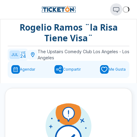
Rogelio Ramos ¨la Risa
Tiene Visa¨
The Upstairs Comedy Club Los Angeles
-
Los
VIE
JUL
24
Angeles
Agendar
Compartir
Me Gusta