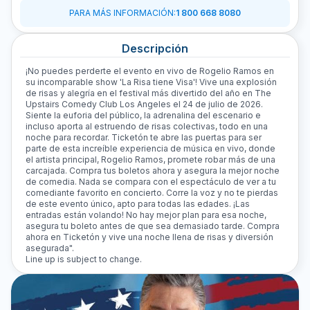
PARA MÁS INFORMACIÓN
:
1 800 668 8080
Descripción
¡No puedes perderte el evento en vivo de Rogelio Ramos en
su incomparable show 'La Risa tiene Visa'! Vive una explosión
de risas y alegría en el festival más divertido del año en The
Upstairs Comedy Club Los Angeles el 24 de julio de 2026.
Siente la euforia del público, la adrenalina del escenario e
incluso aporta al estruendo de risas colectivas, todo en una
noche para recordar. Ticketón te abre las puertas para ser
parte de esta increíble experiencia de música en vivo, donde
el artista principal, Rogelio Ramos, promete robar más de una
carcajada. Compra tus boletos ahora y asegura la mejor noche
de comedia. Nada se compara con el espectáculo de ver a tu
comediante favorito en concierto. Corre la voz y no te pierdas
de este evento único, apto para todas las edades. ¡Las
entradas están volando! No hay mejor plan para esa noche,
asegura tu boleto antes de que sea demasiado tarde. Compra
ahora en Ticketón y vive una noche llena de risas y diversión
asegurada".
Line up is subject to change.