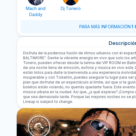
Mach and
Dj Tonero
Daddy
PARA MÁS INFORMACIÓN
:
1
Descripció
Disfruta de la poderosa fusión de ritmos urbanos con el espe
BALTIMORE". Siente la vibrante energía en vivo que solo los art
Tonero, pueden ofrecer desde la tarima del VIP ROOM en Baltim
de una noche llena de emoción, euforia y música en vivo este 
están listos para darte la bienvenida a una experiencia inolvida
insuperable y con Ticketón, puedes asegurar tu lugar para ser
plan que disfrutar de un espectáculo al límite, así que si te gus
boletos están volando, no querrás quedarte fuera. Este event
música urbana en la ciudad. Así que, ¿a qué esperas? ¡Compra 
que sea demasiado tarde. Porque las mejores noches no se pl
Lineup is subject to change.