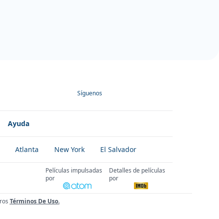
Síguenos
Ayuda
Atlanta
New York
El Salvador
Películas impulsadas
Detalles de películas
por
por
ros
Términos De Uso
.