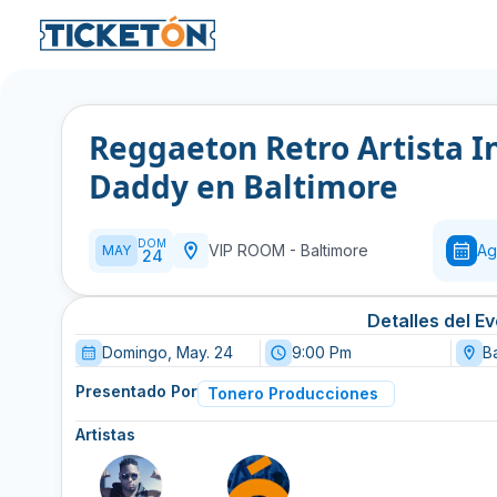
Reggaeton Retro Artista 
Daddy en Baltimore
DOM
VIP ROOM
-
Baltimore
Ag
MAY
24
Detalles del E
Domingo, May. 24
9:00 Pm
B
Presentado Por
Tonero Producciones
Artistas