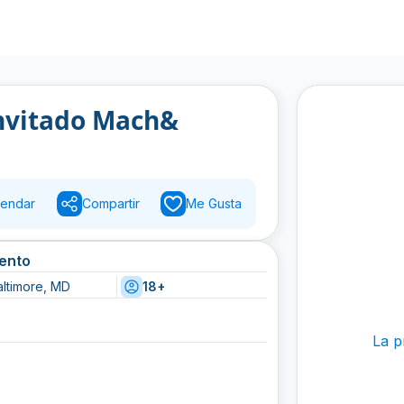
Invitado Mach&
endar
Compartir
Me Gusta
vento
altimore, MD
18+
La p