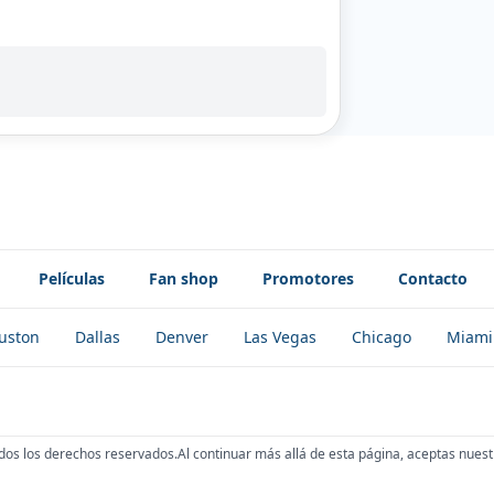
Películas
Fan shop
Promotores
Contacto
uston
Dallas
Denver
Las Vegas
Chicago
Miami
dos los derechos reservados.
Al continuar más allá de esta página, aceptas nuest
!