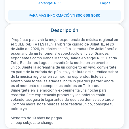
Arkangel R-15
Lagos
PARA MÁS INFORMACIÓN
:
1 800 668 8080
Descripción
¡Prepárate para vivir la mejor experiencia de música regional en
el QUEBRADITA FEST! En la vibrante ciudad de Joliet, IL, el 26
de Julio de 2026, la icónica sala "La Herradura De Joliet" será el
escenario de un fenomenal espectáculo en vivo. Grandes
exponentes como Banda Machos, Banda Arkangel R-15, Banda
Zeta, Banda Los Lagos convertirán la noche en un evento
único. Siente la adrenalina de un concierto en vivo, conviértete
en parte de la euforia del público, y disfruta del auténtico sabor
de la música regional en su máximo esplendor. Este es un
evento para todas las edades, no te lo puedes perder. Ahora
es el momento de comprar tus boletos en Ticketón.
Sumérgete en la emoción y experimenta una noche para
recordar. Este espectáculo promete y los boletos están
volando, asegura tu lugar antes de que sea demasiado tarde.
¡Compra ahora, no te pierdas este festival único, consigue tu
boleto ya!
Menores de 10 años no pagan
Lineup subject to change