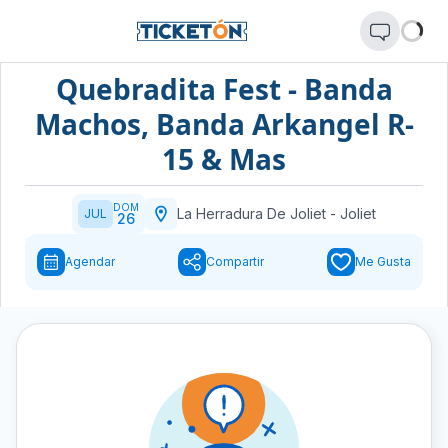
Quebradita Fest - Banda
Machos, Banda Arkangel R-
15 & Mas
DOM
La Herradura De Joliet
-
Joliet
JUL
26
Agendar
Compartir
Me Gusta