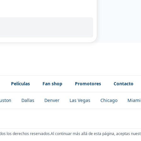
Películas
Fan shop
Promotores
Contacto
uston
Dallas
Denver
Las Vegas
Chicago
Miami
dos los derechos reservados.
Al continuar más allá de esta página, aceptas nuest
!