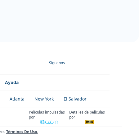
Síguenos
Ayuda
Atlanta
New York
El Salvador
Películas impulsadas
Detalles de películas
por
por
ros
Términos De Uso
.