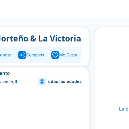
Norteño & La Victoria
endar
Compartir
Me Gusta
vento
chelle, IL
Todas las edades
La p