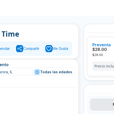
a Time
Preventa
endar
Compartir
Me Gusta
$28.00
$28.00
vento
Precio inclu
rora, IL
Todas las edades