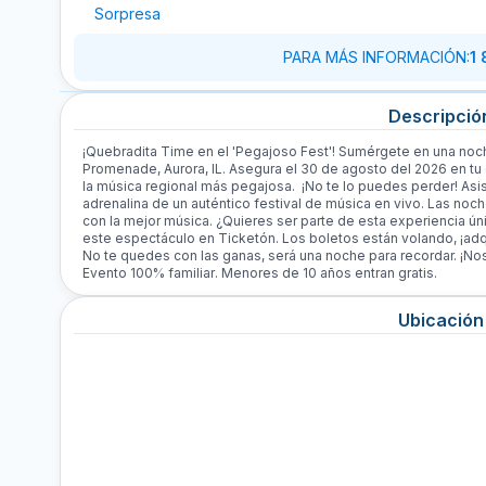
Sorpresa
PARA MÁS INFORMACIÓN
:
1
Descripció
¡Quebradita Time en el 'Pegajoso Fest'! Sumérgete en una noch
Promenade, Aurora, IL. Asegura el 30 de agosto del 2026 en tu 
la música regional más pegajosa. ¡No te lo puedes perder! Asist
adrenalina de un auténtico festival de música en vivo. Las no
con la mejor música. ¿Quieres ser parte de esta experiencia ú
este espectáculo en Ticketón. Los boletos están volando, ¡ad
No te quedes con las ganas, será una noche para recordar. ¡No
Evento 100% familiar
. Menores de 10 años entran gratis.
Ubicación