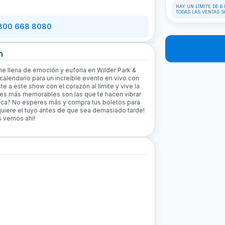
HAY UN LÍMITE DE 6
TODAS LAS VENTAS S
 800 668 8080
n
e llena de emoción y euforia en Wilder Park &
calendario para un increíble evento en vivo con
e a este show con el corazón al límite y vive la
ches más memorables son las que te hacen vibrar
nica? No esperes más y compra tus boletos para
quiere el tuyo antes de que sea demasiado tarde!
s vemos ahí!