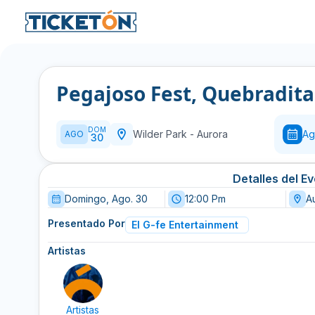
Pegajoso Fest, Quebradit
DOM
Wilder Park
-
Aurora
Ag
AGO
30
Detalles del E
Domingo, Ago. 30
12:00 Pm
Au
Presentado Por
El G-fe Entertainment
Artistas
Artistas