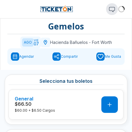
Gemelos
VIE
Hacienda Bañuelos
-
Fort Worth
AGO
07
Agendar
Compartir
Me Gusta
Selecciona tus boletos
General
0
$66.50
$60.00
+
$6.50
Cargos