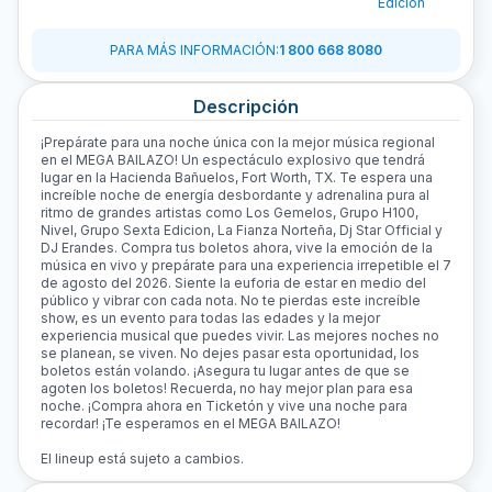
Edicion
N
PARA MÁS INFORMACIÓN
:
1 800 668 8080
Descripción
¡Prepárate para una noche única con la mejor música regional
en el MEGA BAILAZO! Un espectáculo explosivo que tendrá
lugar en la Hacienda Bañuelos, Fort Worth, TX. Te espera una
increíble noche de energía desbordante y adrenalina pura al
ritmo de grandes artistas como Los Gemelos, Grupo H100,
Nivel, Grupo Sexta Edicion, La Fianza Norteña, Dj Star Official y
DJ Erandes. Compra tus boletos ahora, vive la emoción de la
música en vivo y prepárate para una experiencia irrepetible el 7
de agosto del 2026. Siente la euforia de estar en medio del
público y vibrar con cada nota. No te pierdas este increíble
show, es un evento para todas las edades y la mejor
experiencia musical que puedes vivir. Las mejores noches no
se planean, se viven. No dejes pasar esta oportunidad, los
boletos están volando. ¡Asegura tu lugar antes de que se
agoten los boletos! Recuerda, no hay mejor plan para esa
noche. ¡Compra ahora en Ticketón y vive una noche para
recordar! ¡Te esperamos en el MEGA BAILAZO!
El lineup está sujeto a cambios.