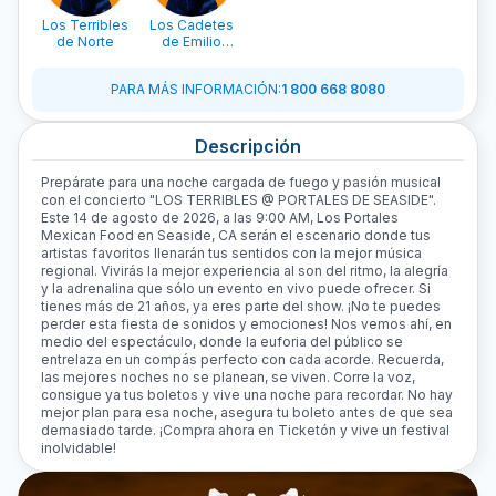
Los Terribles
Los Cadetes
de Norte
de Emilio
Garza
PARA MÁS INFORMACIÓN
:
1 800 668 8080
Descripción
Prepárate para una noche cargada de fuego y pasión musical
con el concierto "LOS TERRIBLES @ PORTALES DE SEASIDE".
Este 14 de agosto de 2026, a las 9:00 AM, Los Portales
Mexican Food en Seaside, CA serán el escenario donde tus
artistas favoritos llenarán tus sentidos con la mejor música
regional. Vivirás la mejor experiencia al son del ritmo, la alegría
y la adrenalina que sólo un evento en vivo puede ofrecer. Si
tienes más de 21 años, ya eres parte del show. ¡No te puedes
perder esta fiesta de sonidos y emociones! Nos vemos ahí, en
medio del espectáculo, donde la euforia del público se
entrelaza en un compás perfecto con cada acorde. Recuerda,
las mejores noches no se planean, se viven. Corre la voz,
consigue ya tus boletos y vive una noche para recordar. No hay
mejor plan para esa noche, asegura tu boleto antes de que sea
demasiado tarde. ¡Compra ahora en Ticketón y vive un festival
inolvidable!