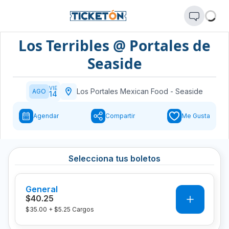
Los Terribles @ Portales de
Seaside
VIE
Los Portales Mexican Food
-
Seaside
AGO
14
Agendar
Compartir
Me Gusta
Selecciona tus boletos
General
0
$40.25
$35.00
+
$5.25
Cargos