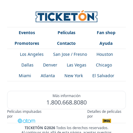
Eventos
Películas
Fan shop
Promotores
Contacto
Ayuda
Los Angeles
San Jose / Fresno
Houston
Dallas
Denver
Las Vegas
Chicago
Miami
Atlanta
New York
El Salvador
Más información
1.800.668.8080
Películas impulsadas
Detalles de películas
por
por
TICKETÓN ©2026
Todos los derechos reservados.
Al continuar más allá de esta página, aceptas nuestros
!