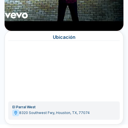
Ubicación
El Parral West
8320 Southwest Fwy
,
Houston
,
TX
,
77074