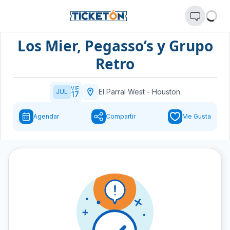
Los Mier, Pegasso’s y Grupo
Retro
VIE
El Parral West
-
Houston
JUL
17
Agendar
Compartir
Me Gusta