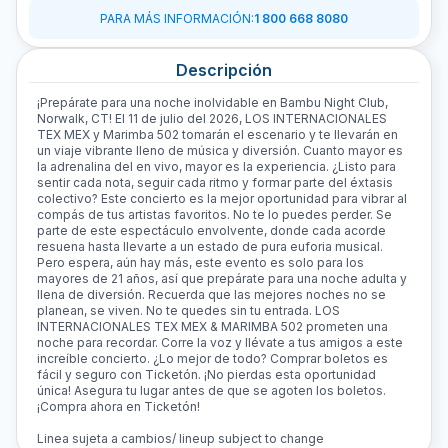
PARA MÁS INFORMACIÓN
:
1 800 668 8080
Descripción
¡Prepárate para una noche inolvidable en Bambu Night Club,
Norwalk, CT! El 11 de julio del 2026, LOS INTERNACIONALES
TEX MEX y Marimba 502 tomarán el escenario y te llevarán en
un viaje vibrante lleno de música y diversión. Cuanto mayor es
la adrenalina del en vivo, mayor es la experiencia. ¿Listo para
sentir cada nota, seguir cada ritmo y formar parte del éxtasis
colectivo? Este concierto es la mejor oportunidad para vibrar al
compás de tus artistas favoritos. No te lo puedes perder. Se
parte de este espectáculo envolvente, donde cada acorde
resuena hasta llevarte a un estado de pura euforia musical.
Pero espera, aún hay más, este evento es solo para los
mayores de 21 años, así que prepárate para una noche adulta y
llena de diversión. Recuerda que las mejores noches no se
planean, se viven. No te quedes sin tu entrada. LOS
INTERNACIONALES TEX MEX & MARIMBA 502 prometen una
noche para recordar. Corre la voz y llévate a tus amigos a este
increíble concierto. ¿Lo mejor de todo? Comprar boletos es
fácil y seguro con Ticketón. ¡No pierdas esta oportunidad
única! Asegura tu lugar antes de que se agoten los boletos.
¡Compra ahora en Ticketón!
Linea sujeta a cambios/ lineup subject to change