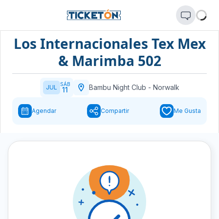
Los Internacionales Tex Mex
& Marimba 502
SÁB
Bambu Night Club
-
Norwalk
JUL
11
Agendar
Compartir
Me Gusta