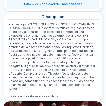
PARA MÁS INFORMACIÓN
:
1 800 668 8080
Descripción
Prepárate para "LOS INQUIETOS DEL NORTE, LOS CAIMANES
DE SINALOA & MAS" un espectáculo musical regional lleno de
emoción y adrenalina. Este concierto promete ser una
explosión de energía, llenando de euforia el aire del THE
BROOKLYN HANGAR, BROOKLYN, NY. Será una noche para
recordar, en la que la música en vivo te hará vibrar junto a los
grandes de la escena regional como Los Inquietos Del Norte,
Los Caimanes De Sinaloa y más. Forma parte de esta increíble
fiesta de ritmo y pasión en este monumental festival musical
que tendrá lugar el 01 de agosto de 2026. Este es el
espectáculo que has estado esperando, ¡no te lo pierdas!
Asegura tu lugar en la mejor experiencia musical y disfruta del
poder y la energía que solo un concierto en vivo puede
ofrecerte. Compra ahora en Ticketón. No te pierdas este
evento único, compra tu boleto ahora. No hay mejor plan. Nos
vemos ahí, compartiendo una noche inolvidable. ¡Los boletos
están volando, obtén el tuyo antes de que sea demasiado
tarde!
La alineación está sujeta a cambios