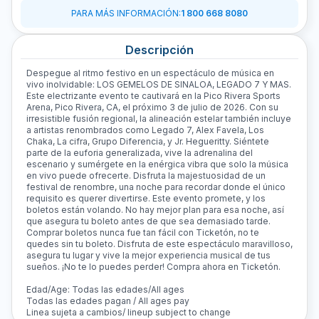
PARA MÁS INFORMACIÓN
:
1 800 668 8080
Descripción
Despegue al ritmo festivo en un espectáculo de música en
vivo inolvidable: LOS GEMELOS DE SINALOA, LEGADO 7 Y MAS.
Este electrizante evento te cautivará en la Pico Rivera Sports
Arena, Pico Rivera, CA, el próximo 3 de julio de 2026. Con su
irresistible fusión regional, la alineación estelar también incluye
a artistas renombrados como Legado 7, Alex Favela, Los
Chaka, La cifra, Grupo Diferencia, y Jr. Hegueritty. Siéntete
parte de la euforia generalizada, vive la adrenalina del
escenario y sumérgete en la enérgica vibra que solo la música
en vivo puede ofrecerte. Disfruta la majestuosidad de un
festival de renombre, una noche para recordar donde el único
requisito es querer divertirse. Este evento promete, y los
boletos están volando. No hay mejor plan para esa noche, así
que asegura tu boleto antes de que sea demasiado tarde.
Comprar boletos nunca fue tan fácil con Ticketón, no te
quedes sin tu boleto. Disfruta de este espectáculo maravilloso,
asegura tu lugar y vive la mejor experiencia musical de tus
sueños. ¡No te lo puedes perder! Compra ahora en Ticketón.
Edad/Age: Todas las edades/All ages
Todas las edades pagan / All ages pay
Linea sujeta a cambios/ lineup subject to change