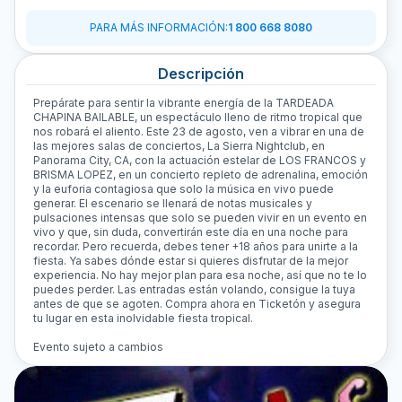
PARA MÁS INFORMACIÓN
:
1 800 668 8080
Descripción
Prepárate para sentir la vibrante energía de la TARDEADA
CHAPINA BAILABLE, un espectáculo lleno de ritmo tropical que
nos robará el aliento. Este 23 de agosto, ven a vibrar en una de
las mejores salas de conciertos, La Sierra Nightclub, en
Panorama City, CA, con la actuación estelar de LOS FRANCOS y
BRISMA LOPEZ, en un concierto repleto de adrenalina, emoción
y la euforia contagiosa que solo la música en vivo puede
generar. El escenario se llenará de notas musicales y
pulsaciones intensas que solo se pueden vivir en un evento en
vivo y que, sin duda, convertirán este día en una noche para
recordar. Pero recuerda, debes tener +18 años para unirte a la
fiesta. Ya sabes dónde estar si quieres disfrutar de la mejor
experiencia. No hay mejor plan para esa noche, así que no te lo
puedes perder. Las entradas están volando, consigue la tuya
antes de que se agoten. Compra ahora en Ticketón y asegura
tu lugar en esta inolvidable fiesta tropical.
Evento sujeto a cambios