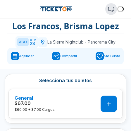
Los Francos, Brisma Lopez
DOM
La Sierra Nightclub
-
Panorama City
AGO
23
Agendar
Compartir
Me Gusta
Selecciona tus boletos
General
0
$67.00
$60.00
+
$7.00
Cargos