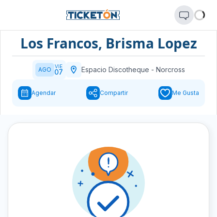
Los Francos, Brisma Lopez
VIE
Espacio Discotheque
-
Norcross
AGO
07
Agendar
Compartir
Me Gusta