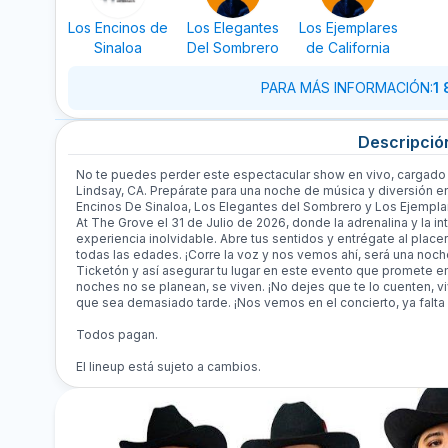
Los Encinos de
Los Elegantes
Los Ejemplares
Sinaloa
Del Sombrero
de California
PARA MÁS INFORMACIÓN
:
1
Descripció
No te puedes perder este espectacular show en vivo, cargado d
Lindsay, CA. Prepárate para una noche de música y diversión en
Encinos De Sinaloa, Los Elegantes del Sombrero y Los Ejempla
At The Grove el 31 de Julio de 2026, donde la adrenalina y la i
experiencia inolvidable. Abre tus sentidos y entrégate al place
todas las edades. ¡Corre la voz y nos vemos ahí, será una noc
Ticketón y así asegurar tu lugar en este evento que promete e
noches no se planean, se viven. ¡No dejes que te lo cuenten, v
que sea demasiado tarde. ¡Nos vemos en el concierto, ya falta
Todos pagan.
El lineup está sujeto a cambios.