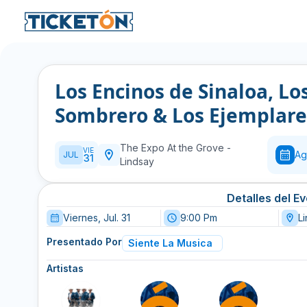
Los Encinos de Sinaloa, Lo
Sombrero & Los Ejemplares
The Expo At the Grove
-
VIE
Ag
JUL
31
Lindsay
Detalles del E
Viernes, Jul. 31
9:00 Pm
L
Presentado Por
Siente La Musica
Artistas