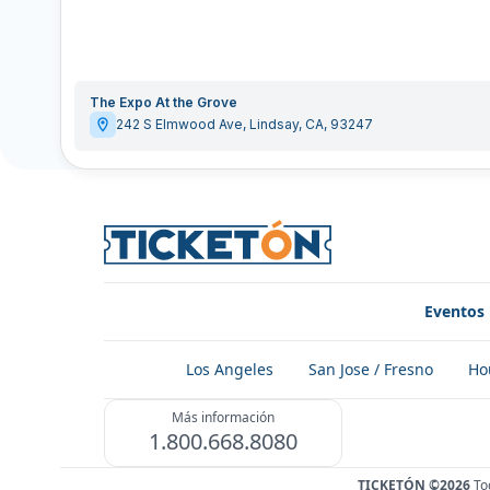
The Expo At the Grove
242 S Elmwood Ave
,
Lindsay
,
CA
,
93247
Eventos
Los Angeles
San Jose / Fresno
Ho
Más información
1.800.668.8080
TICKETÓN ©2026
To