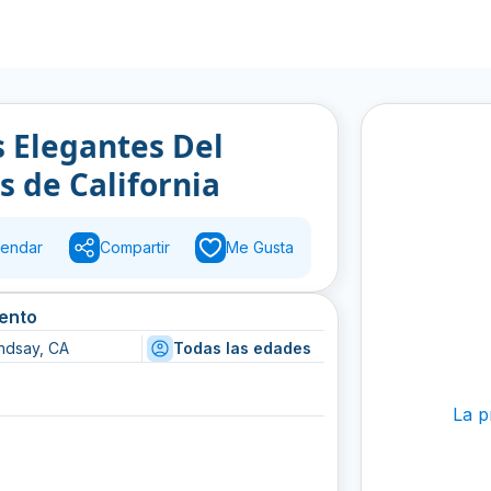
s Elegantes Del
 de California
endar
Compartir
Me Gusta
vento
indsay, CA
Todas las edades
La p