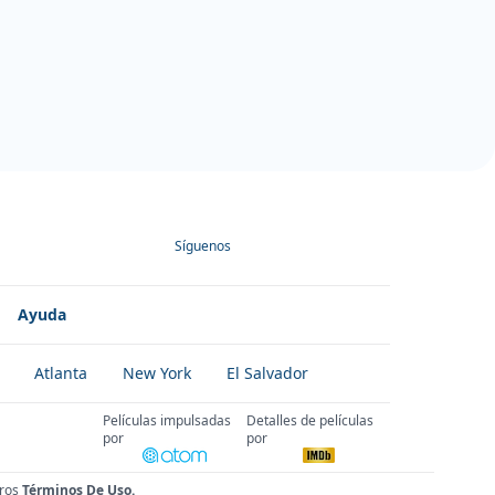
Síguenos
Ayuda
Atlanta
New York
El Salvador
Películas impulsadas
Detalles de películas
por
por
ros
Términos De Uso
.