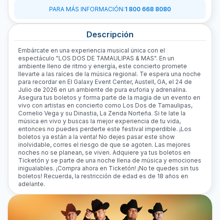
PARA MÁS INFORMACIÓN
:
1 800 668 8080
Descripción
Embárcate en una experiencia musical única con el
espectáculo "LOS DOS DE TAMAULIPAS & MAS". En un
ambiente lleno de ritmo y energía, este concierto promete
llevarte a las raíces de la música regional. Te espera una noche
para recordar en El Galaxy Event Center, Austell, GA, el 24 de
Julio de 2026 en un ambiente de pura euforia y adrenalina.
Asegura tus boletos y forma parte de la magia de un evento en
vivo con artistas en concierto como Los Dos de Tamaulipas,
Cornelio Vega y su Dinastia, La Zenda Norteña. Si te late la
música en vivo y buscas la mejor experiencia de tu vida,
entonces no puedes perderte este festival imperdible. ¡Los
boletos ya están a la venta! No dejes pasar este show
inolvidable, corres el riesgo de que se agoten. Las mejores
noches no se planean, se viven. Adquiere ya tus boletos en
Ticketón y se parte de una noche llena de música y emociones
inigualables. ¡Compra ahora en Ticketón! ¡No te quedes sin tus
boletos! Recuerda, la restricción de edad es de 18 años en
adelante.