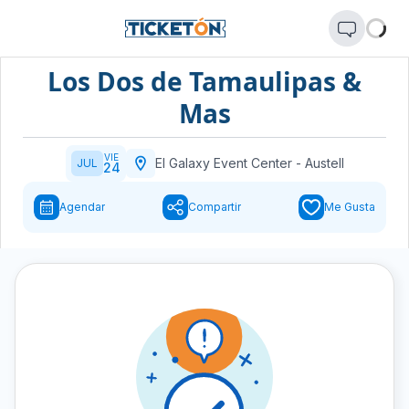
Los Dos de Tamaulipas &
Mas
VIE
El Galaxy Event Center
-
Austell
JUL
24
Agendar
Compartir
Me Gusta