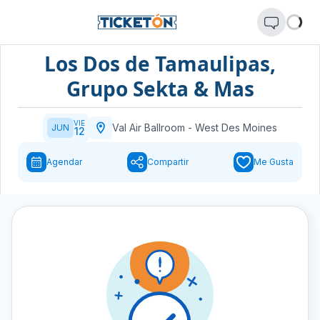
Los Dos de Tamaulipas,
Grupo Sekta & Mas
VIE
Val Air Ballroom
-
West Des Moines
JUN
12
Agendar
Compartir
Me Gusta