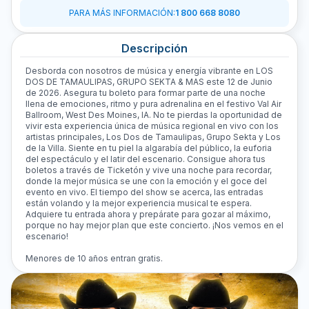
PARA MÁS INFORMACIÓN
:
1 800 668 8080
Descripción
Desborda con nosotros de música y energía vibrante en LOS
DOS DE TAMAULIPAS, GRUPO SEKTA & MAS este 12 de Junio
de 2026. Asegura tu boleto para formar parte de una noche
llena de emociones, ritmo y pura adrenalina en el festivo Val Air
Ballroom, West Des Moines, IA. No te pierdas la oportunidad de
vivir esta experiencia única de música regional en vivo con los
artistas principales, Los Dos de Tamaulipas, Grupo Sekta y Los
de la Villa. Siente en tu piel la algarabía del público, la euforia
del espectáculo y el latir del escenario. Consigue ahora tus
boletos a través de Ticketón y vive una noche para recordar,
donde la mejor música se une con la emoción y el goce del
evento en vivo. El tiempo del show se acerca, las entradas
están volando y la mejor experiencia musical te espera.
Adquiere tu entrada ahora y prepárate para gozar al máximo,
porque no hay mejor plan que este concierto. ¡Nos vemos en el
escenario!
Menores de 10 años entran gratis.