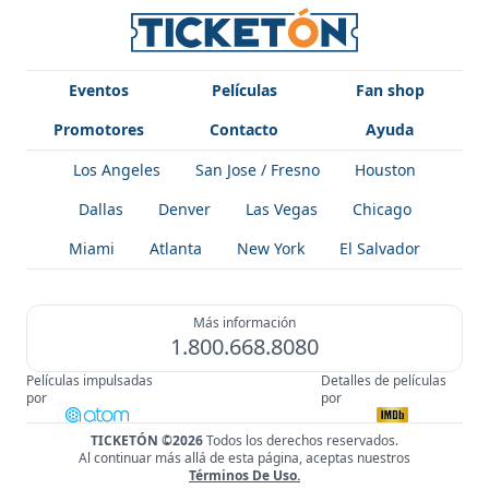
Eventos
Películas
Fan shop
Promotores
Contacto
Ayuda
Los Angeles
San Jose / Fresno
Houston
Dallas
Denver
Las Vegas
Chicago
Miami
Atlanta
New York
El Salvador
Más información
1.800.668.8080
Películas impulsadas
Detalles de películas
por
por
TICKETÓN ©2026
Todos los derechos reservados.
Al continuar más allá de esta página, aceptas nuestros
!
Términos De Uso
.