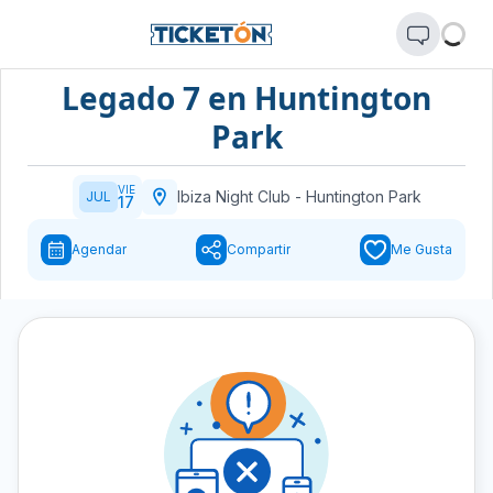
Legado 7 en Huntington
Park
VIE
Ibiza Night Club
-
Huntington Park
JUL
17
Agendar
Compartir
Me Gusta