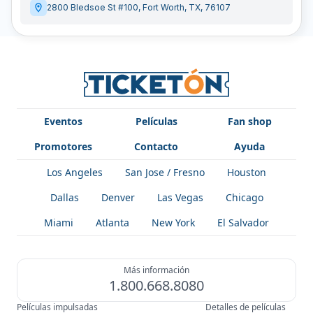
2800 Bledsoe St #100
,
Fort Worth
,
TX
,
76107
Eventos
Películas
Fan shop
Promotores
Contacto
Ayuda
Los Angeles
San Jose / Fresno
Houston
Dallas
Denver
Las Vegas
Chicago
Miami
Atlanta
New York
El Salvador
Más información
1.800.668.8080
Películas impulsadas
Detalles de películas