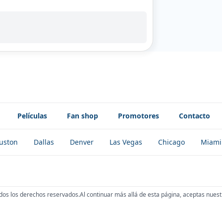
Películas
Fan shop
Promotores
Contacto
uston
Dallas
Denver
Las Vegas
Chicago
Miami
dos los derechos reservados.
Al continuar más allá de esta página, aceptas nuest
!