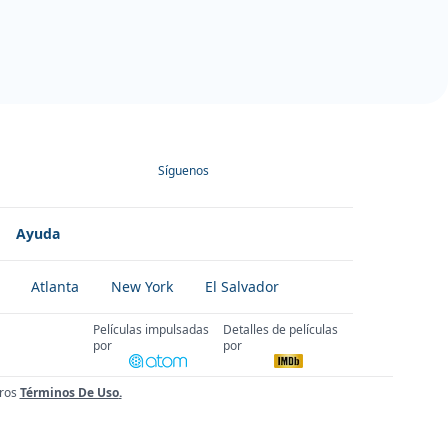
Síguenos
Ayuda
Atlanta
New York
El Salvador
Películas impulsadas
Detalles de películas
por
por
ros
Términos De Uso
.