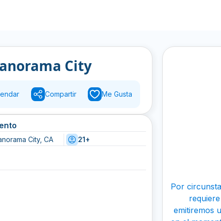
Panorama City
endar
Compartir
Me Gusta
vento
anorama City, CA
21+
Por circunsta
requiere
emitiremos u