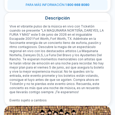
PARA MÁS INFORMACIÓN
:
1 800 668 8080
Descripción
Vive el vibrante pulso de la música en vivo con Ticketón
cuando se presente "LA MAQUINARIA NORTEÑA, DAREYES, LA
FURIA Y MAS" este 5 de junio de 2026 en el inigualable
Escapade 2001 Fort Worth, Fort Worth, TX. Adéntrate en la
fascinante energía de un concierto lleno de euforia, pasión y
ritmo contagiosos. Descubre la magia de un espectáculo
regional en vivo con los destacados artistos La Maquinaria
Norteña, Dareyes DLS, La Furia Del Bravo y los Ayudantes Del
Rancho. Te esperan momentos memorables con artistas que
te harán vibrar de emoción en una noche para recordar. No hay
mejor plan para el viernes 5 de junio, así que asegura tu boleto
y vive la mejor experiencia musical. No te quedes sin tu
entrada, este evento promete y los boletos están volando,
consigue el tuyo antes de que se agoten. Compra ahora en
Ticketón y no te pierdas este evento único. Recuerda, este
concierto es más que una noche de música, es un recuerdo
que llevarás contigo siempre. ¡Te esperamos!
Evento sujeto a cambios