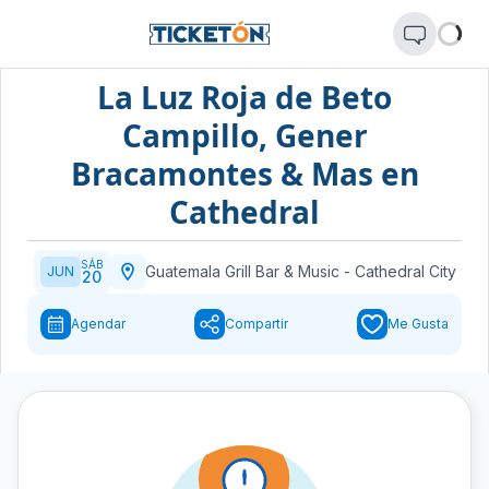
La Luz Roja de Beto
Campillo, Gener
Bracamontes & Mas en
Cathedral
SÁB
Guatemala Grill Bar & Music
-
Cathedral City
JUN
20
Agendar
Compartir
Me Gusta