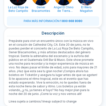
La Luz Roja de
Gener
Angel El Chino
El Wero
Beto Campillo
Bracamontes
de Tierra
Magallon
Caliente
PARA MÁS INFORMACIÓN
:
1 800 668 8080
Descripción
Prepárate para vivir un encuentro único con la música en vivo
en el corazón de Cathedral City, CA. Este 20 de junio, no te
puedes perder el concierto de La Luz Roja De Beto Campillo,
Gener Bracamontes, y más artistas destacados del género
tropical. Siente la adrenalina del escenario y la euforia del
público en el Guatemala Grill Bar & Music. Este show promete
una noche para recordar y la mejor experiencia de música en
vivo. No dejes pasar el límite de edad, solo para mayores de 21
años. ¡Haz que esta sea tu gran noche! ¡Compra ahora tus
boletos en Ticketón y asegura tu lugar antes de que se agoten!
Si te apasiona el ritmo tropical, este es el evento que has
estado esperando. Vive la emoción, no te quedes fuera de
esta noche llena de sabor y ritmo. Los boletos ya están
volando, ¿y tú, ya tienes el tuyo? No hay mejor plan para la
noche del 20 de junio. ¡Corre la voz y nos vemos allí!
Linea sujeta a cambios/ lineup subject to change