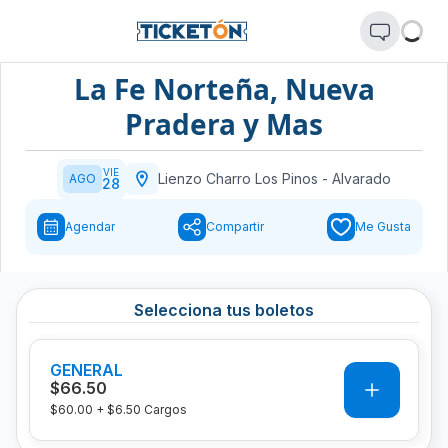
La Fe Norteña, Nueva
Pradera y Mas
VIE
Lienzo Charro Los Pinos
-
Alvarado
AGO
28
Agendar
Compartir
Me Gusta
Selecciona tus boletos
GENERAL
0
$66.50
$60.00
+
$6.50
Cargos