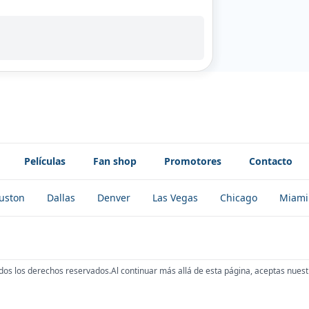
Películas
Fan shop
Promotores
Contacto
uston
Dallas
Denver
Las Vegas
Chicago
Miami
dos los derechos reservados.
Al continuar más allá de esta página, aceptas nuest
!