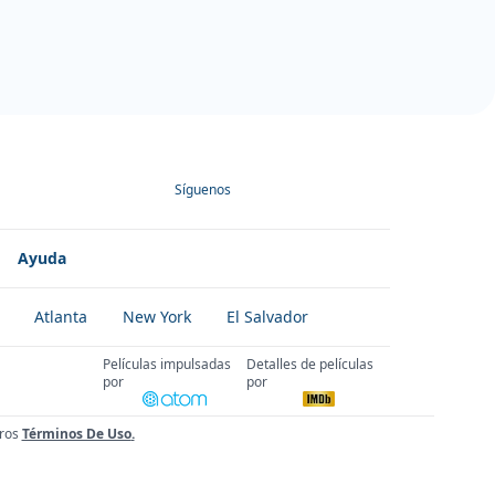
Síguenos
Ayuda
Atlanta
New York
El Salvador
Películas impulsadas
Detalles de películas
por
por
ros
Términos De Uso
.