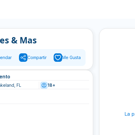
les & Mas
endar
Compartir
Me Gusta
vento
akeland, FL
18+
La p