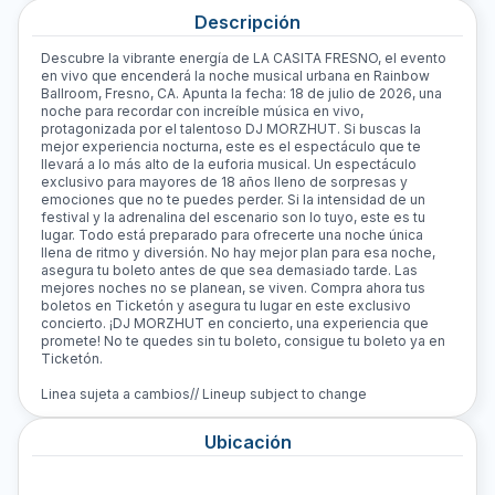
Descripción
Descubre la vibrante energía de LA CASITA FRESNO, el evento
en vivo que encenderá la noche musical urbana en Rainbow
Ballroom, Fresno, CA. Apunta la fecha: 18 de julio de 2026, una
noche para recordar con increíble música en vivo,
protagonizada por el talentoso DJ MORZHUT. Si buscas la
mejor experiencia nocturna, este es el espectáculo que te
llevará a lo más alto de la euforia musical. Un espectáculo
exclusivo para mayores de 18 años lleno de sorpresas y
emociones que no te puedes perder. Si la intensidad de un
festival y la adrenalina del escenario son lo tuyo, este es tu
lugar. Todo está preparado para ofrecerte una noche única
llena de ritmo y diversión. No hay mejor plan para esa noche,
asegura tu boleto antes de que sea demasiado tarde. Las
mejores noches no se planean, se viven. Compra ahora tus
boletos en Ticketón y asegura tu lugar en este exclusivo
concierto. ¡DJ MORZHUT en concierto, una experiencia que
promete! No te quedes sin tu boleto, consigue tu boleto ya en
Ticketón.
Linea sujeta a cambios// Lineup subject to change
Ubicación