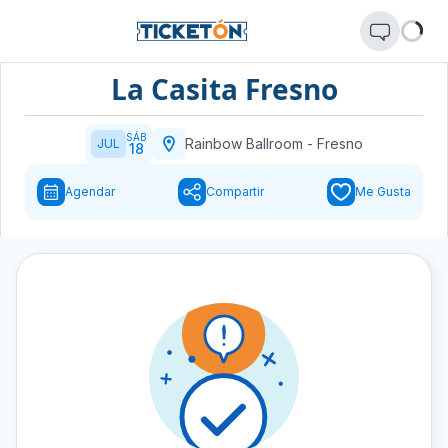
La Casita Fresno
SÁB
Rainbow Ballroom
-
Fresno
JUL
18
Agendar
Compartir
Me Gusta