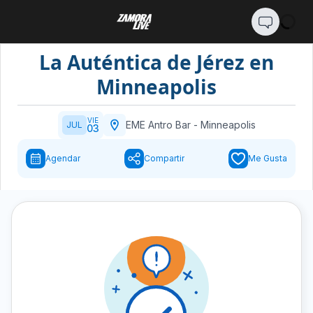
La Auténtica de Jérez en
Minneapolis
VIE
EME Antro Bar
-
Minneapolis
JUL
03
Agendar
Compartir
Me Gusta