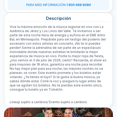
PARA MÁS INFORMACIÓN
:
1 800 668 8080
Descripción
Vive la máxima emoción de la música regional en vivo con La
Auténtica de Jérez y Los Lirios del Valle. Te invitamos a ser
parte de esta noche llena de energía y euforia en el EME Antro
Bar, en Minneapolis. Prepárate para ser testigo del poderío del
escenario con estos artistas en concierto. ¡No te lo puedes
perder! Siente la adrenalina de ser parte de un espectáculo
inolvidable donde nuestras estrellas te brindarán la mejor
experiencia de música en vivo. Ponte tu mejor ropa de fiesta,
¿nos vemos el 3 de julio de 2026, cierto? Recuerda, el show es
para mayores de 18 años, garantiza una noche para recordar.
No hay mejor plan para esa noche, las mejores noches no se
planean, se viven. Este evento promete y los boletos están
volando. ¿Ya tienes el tuyo? Si te gusta la buena música, ya
sabes dónde estar. Corre la voz y asegura tu lugar antes de
que se agoten los boletos. No te pierdas este evento único,
consigue tu boleto ya en Ticketón.
Lineup sujeto a cambios/ Evento sujeto a cambios