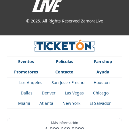
© 2025. All Rights Reserved ZamoraLive
Eventos
Películas
Fan shop
Promotores
Contacto
Ayuda
Los Angeles
San Jose / Fresno
Houston
Dallas
Denver
Las Vegas
Chicago
Miami
Atlanta
New York
El Salvador
Más información