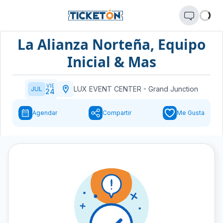
La Alianza Norteña, Equipo
Inicial & Mas
VIE
LUX EVENT CENTER
-
Grand Junction
JUL
24
Agendar
Compartir
Me Gusta