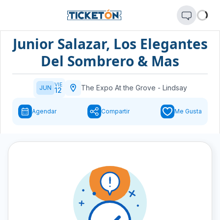
Junior Salazar, Los Elegantes
Del Sombrero & Mas
VIE
The Expo At the Grove
-
Lindsay
JUN
12
Agendar
Compartir
Me Gusta