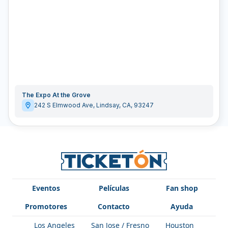
The Expo At the Grove
242 S Elmwood Ave
,
Lindsay
,
CA
,
93247
Eventos
Películas
Fan shop
Promotores
Contacto
Ayuda
Los Angeles
San Jose / Fresno
Houston