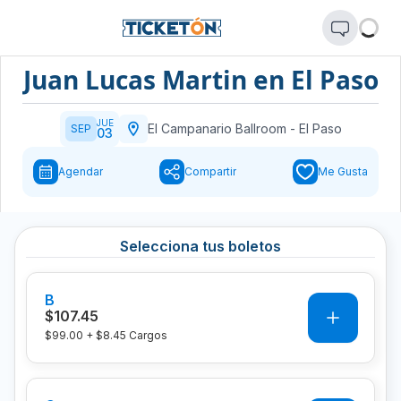
Juan Lucas Martin en El Paso
JUE
El Campanario Ballroom
-
El Paso
SEP
03
Agendar
Compartir
Me Gusta
Selecciona tus boletos
B
0
$107.45
$99.00
+
$8.45
Cargos