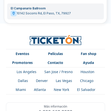
El Campanario Ballroom
10142 Socorro Rd
,
El Paso
,
TX
,
79927
Eventos
Películas
Fan shop
Promotores
Contacto
Ayuda
Los Angeles
San Jose / Fresno
Houston
Dallas
Denver
Las Vegas
Chicago
Miami
Atlanta
New York
El Salvador
Más información