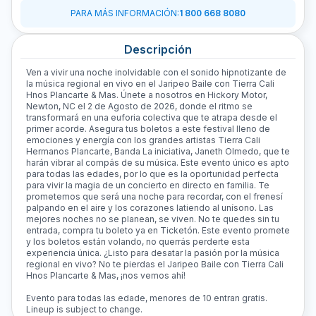
PARA MÁS INFORMACIÓN
:
1 800 668 8080
Descripción
Ven a vivir una noche inolvidable con el sonido hipnotizante de
la música regional en vivo en el Jaripeo Baile con Tierra Cali
Hnos Plancarte & Mas. Únete a nosotros en Hickory Motor,
Newton, NC el 2 de Agosto de 2026, donde el ritmo se
transformará en una euforia colectiva que te atrapa desde el
primer acorde. Asegura tus boletos a este festival lleno de
emociones y energía con los grandes artistas Tierra Cali
Hermanos Plancarte, Banda La iniciativa, Janeth Olmedo, que te
harán vibrar al compás de su música. Este evento único es apto
para todas las edades, por lo que es la oportunidad perfecta
para vivir la magia de un concierto en directo en familia. Te
prometemos que será una noche para recordar, con el frenesí
palpando en el aire y los corazones latiendo al unísono. Las
mejores noches no se planean, se viven. No te quedes sin tu
entrada, compra tu boleto ya en Ticketón. Este evento promete
y los boletos están volando, no querrás perderte esta
experiencia única. ¿Listo para desatar la pasión por la música
regional en vivo? No te pierdas el Jaripeo Baile con Tierra Cali
Hnos Plancarte & Mas, ¡nos vemos ahí!
Evento para todas las edade, menores de 10 entran gratis.
Lineup is subject to change.