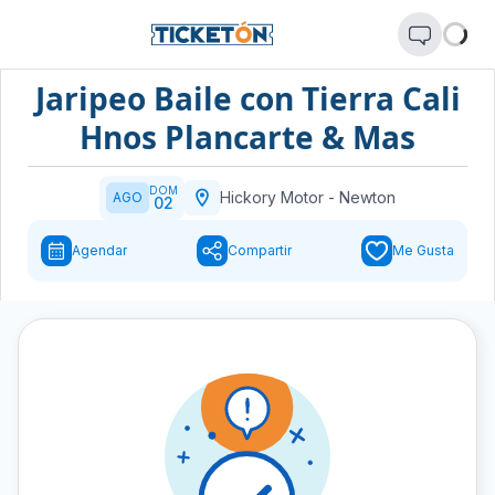
Jaripeo Baile con Tierra Cali
Hnos Plancarte & Mas
DOM
Hickory Motor
-
Newton
AGO
02
Agendar
Compartir
Me Gusta