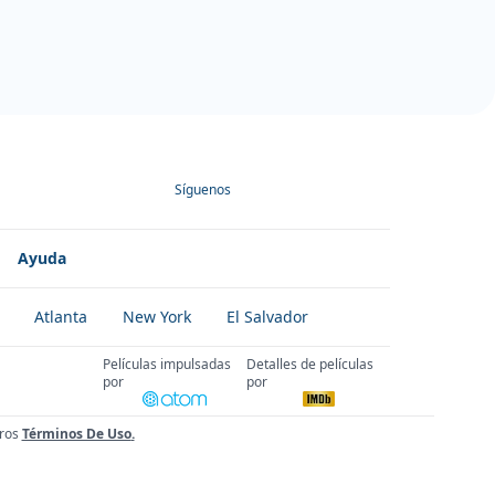
Síguenos
Ayuda
Atlanta
New York
El Salvador
Películas impulsadas
Detalles de películas
por
por
ros
Términos De Uso
.