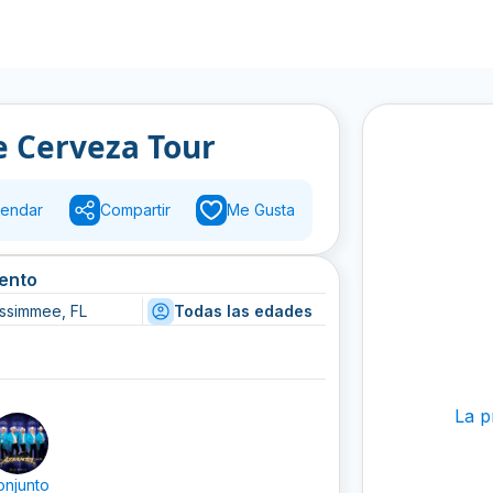
e Cerveza Tour
endar
Compartir
Me Gusta
vento
issimmee, FL
Todas las edades
La p
onjunto