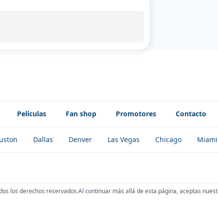
Películas
Fan shop
Promotores
Contacto
uston
Dallas
Denver
Las Vegas
Chicago
Miami
dos los derechos reservados.
Al continuar más allá de esta página, aceptas nuest
!