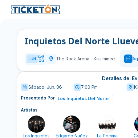
Inquietos Del Norte Lluev
SÁB
The Rock Arena
-
Kissimmee
Ag
JUN
06
Detalles del E
Sábado, Jun. 06
7:00 Pm
K
Presentado Por
Los Inquietos Del Norte
Artistas
Los Inquietos
Edgardo Nuñez
La Pocima
C