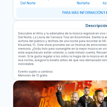
Del Norte
Norteña
Az
PARA MÁS INFORMACIÓN
:
1
Descripció
Descubre el ritmo y la adrenalina de la música regional en vivo
Del Norte, La Lluvia de Cerveza Tour en Kissimmee. Siente la em
euforia del público y disfruta de una noche para recordar el 0
Kissimee, FL. Este show promete ser un festival de emociones,
memoria. ¿Estás listo para sumergirte en la mejor música en vi
este espectáculo están volando, y cada minuto cuenta. Recuer
viven. Si te gusta regalar a tus oídos la magia de la música en d
esa noche, asegura tu boleto antes de que sea demasiado tar
inolvidable.
Evento sujeto a cambios
Menores de 12 gratis