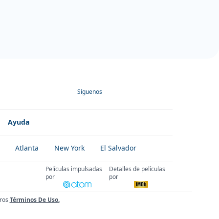
Síguenos
Ayuda
Atlanta
New York
El Salvador
Películas impulsadas
Detalles de películas
por
por
ros
Términos De Uso
.