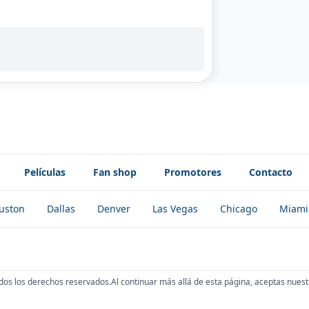
Películas
Fan shop
Promotores
Contacto
uston
Dallas
Denver
Las Vegas
Chicago
Miami
dos los derechos reservados.
Al continuar más allá de esta página, aceptas nuest
!