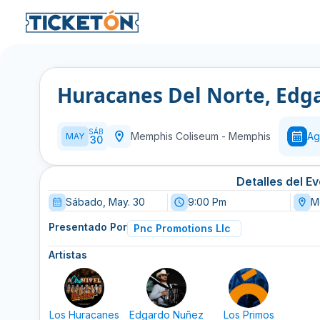
Huracanes Del Norte, Edg
SÁB
Memphis Coliseum
-
Memphis
Ag
MAY
30
Detalles del E
Sábado, May. 30
9:00 Pm
M
Presentado Por
Pnc Promotions Llc
Artistas
Los Huracanes
Edgardo Nuñez
Los Primos