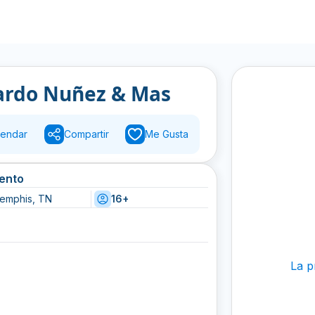
ardo Nuñez & Mas
endar
Compartir
Me Gusta
vento
emphis, TN
16+
La p