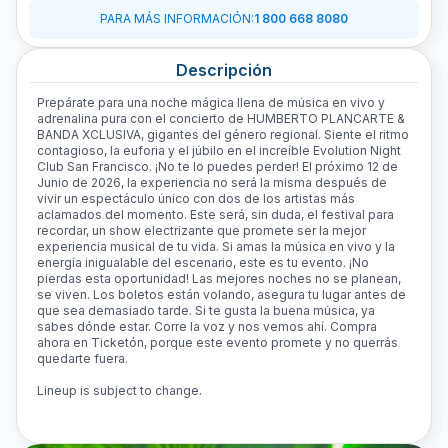
PARA MÁS INFORMACIÓN
:
1 800 668 8080
Descripción
Prepárate para una noche mágica llena de música en vivo y
adrenalina pura con el concierto de HUMBERTO PLANCARTE &
BANDA XCLUSIVA, gigantes del género regional. Siente el ritmo
contagioso, la euforia y el júbilo en el increíble Evolution Night
Club San Francisco. ¡No te lo puedes perder! El próximo 12 de
Junio de 2026, la experiencia no será la misma después de
vivir un espectáculo único con dos de los artistas más
aclamados del momento. Este será, sin duda, el festival para
recordar, un show electrizante que promete ser la mejor
experiencia musical de tu vida. Si amas la música en vivo y la
energía inigualable del escenario, este es tu evento. ¡No
pierdas esta oportunidad! Las mejores noches no se planean,
se viven. Los boletos están volando, asegura tu lugar antes de
que sea demasiado tarde. Si te gusta la buena música, ya
sabes dónde estar. Corre la voz y nos vemos ahí. Compra
ahora en Ticketón, porque este evento promete y no querrás
quedarte fuera.
Lineup is subject to change.