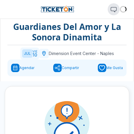
Guardianes Del Amor y La
Sonora Dinamita
VIE
Dimension Event Center
-
Naples
JUL
10
Agendar
Compartir
Me Gusta