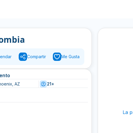
Tropicolombia
endar
Compartir
Me Gusta
vento
hoenix, AZ
21+
La p