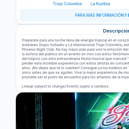
Tropi Colombia
La Kumbia
PARA MÁS INFORMACIÓN
:
1
Descripció
Prepárate para una noche llena de energía tropical en el coraz
estelares Grupo Soñador y La internacional Tropi Colombia, es
Phoenix Night Club. No hay mejor plan para vivir la emoción del
la euforia del público en un evento en vivo con estos fenómeno
del trópico con esta extraordinaria fiesta musical que marcará 
perder esta increíble experiencia con estos artistas en concierto
años. ¡No dejes que te lo cuenten! Consigue ya tus boletos en 
único antes de que se agoten. Vive la mejor experiencia de mús
promete ser el punto de encuentro para los amantes de la músic
Lineup subject to change/ Evento sujeto a cambios