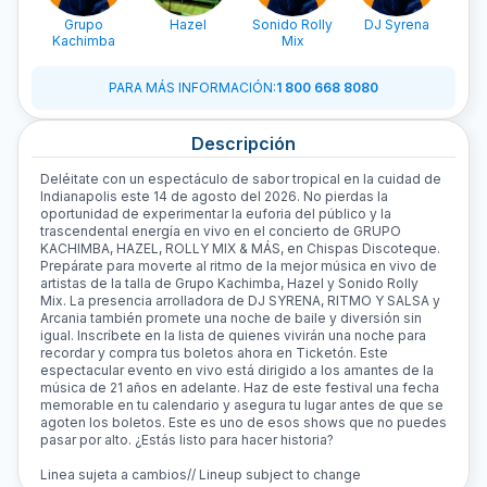
Grupo
Hazel
Sonido Rolly
DJ Syrena
Ritm
Kachimba
Mix
PARA MÁS INFORMACIÓN
:
1 800 668 8080
Descripción
Deléitate con un espectáculo de sabor tropical en la cuidad de
Indianapolis este 14 de agosto del 2026. No pierdas la
oportunidad de experimentar la euforia del público y la
trascendental energía en vivo en el concierto de GRUPO
KACHIMBA, HAZEL, ROLLY MIX & MÁS, en Chispas Discoteque.
Prepárate para moverte al ritmo de la mejor música en vivo de
artistas de la talla de Grupo Kachimba, Hazel y Sonido Rolly
Mix. La presencia arrolladora de DJ SYRENA, RITMO Y SALSA y
Arcania también promete una noche de baile y diversión sin
igual. Inscríbete en la lista de quienes vivirán una noche para
recordar y compra tus boletos ahora en Ticketón. Este
espectacular evento en vivo está dirigido a los amantes de la
música de 21 años en adelante. Haz de este festival una fecha
memorable en tu calendario y asegura tu lugar antes de que se
agoten los boletos. Este es uno de esos shows que no puedes
pasar por alto. ¿Estás listo para hacer historia?
Linea sujeta a cambios// Lineup subject to change