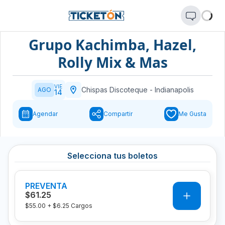
Grupo Kachimba, Hazel,
Rolly Mix & Mas
VIE
Chispas Discoteque
-
Indianapolis
AGO
14
Agendar
Compartir
Me Gusta
Selecciona tus boletos
PREVENTA
0
$61.25
$55.00
+
$6.25
Cargos