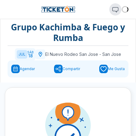
Grupo Kachimba & Fuego y
Rumba
SÁB
El Nuevo Rodeo San Jose
-
San Jose
JUL
18
Agendar
Compartir
Me Gusta