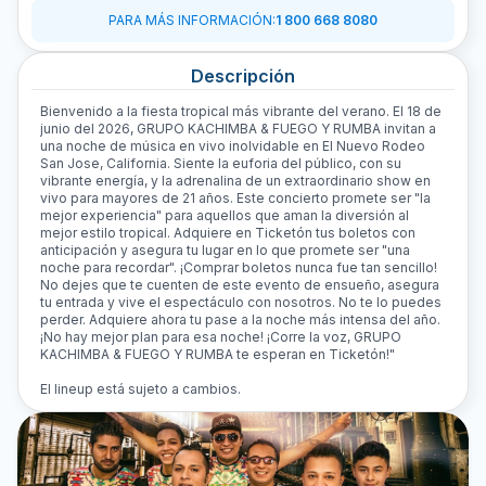
PARA MÁS INFORMACIÓN
:
1 800 668 8080
Descripción
Bienvenido a la fiesta tropical más vibrante del verano. El 18 de
junio del 2026, GRUPO KACHIMBA & FUEGO Y RUMBA invitan a
una noche de música en vivo inolvidable en El Nuevo Rodeo
San Jose, California. Siente la euforia del público, con su
vibrante energía, y la adrenalina de un extraordinario show en
vivo para mayores de 21 años. Este concierto promete ser "la
mejor experiencia" para aquellos que aman la diversión al
mejor estilo tropical. Adquiere en Ticketón tus boletos con
anticipación y asegura tu lugar en lo que promete ser "una
noche para recordar". ¡Comprar boletos nunca fue tan sencillo!
No dejes que te cuenten de este evento de ensueño, asegura
tu entrada y vive el espectáculo con nosotros. No te lo puedes
perder. Adquiere ahora tu pase a la noche más intensa del año.
¡No hay mejor plan para esa noche! ¡Corre la voz, GRUPO
KACHIMBA & FUEGO Y RUMBA te esperan en Ticketón!"
El lineup está sujeto a cambios.