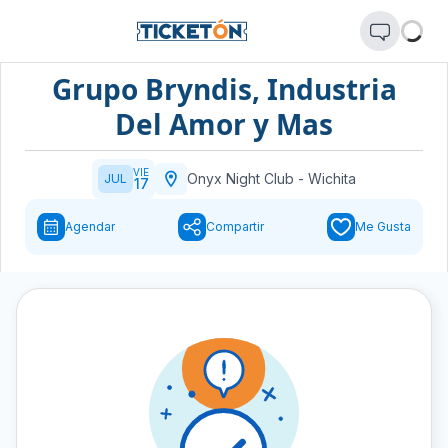
Grupo Bryndis, Industria
Del Amor y Mas
VIE
Onyx Night Club
-
Wichita
JUL
17
Agendar
Compartir
Me Gusta