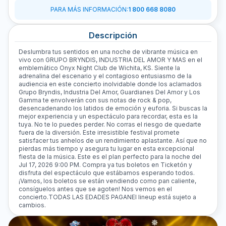
PARA MÁS INFORMACIÓN
:
1 800 668 8080
Descripción
Deslumbra tus sentidos en una noche de vibrante música en
vivo con GRUPO BRYNDIS, INDUSTRIA DEL AMOR Y MAS en el
emblemático Onyx Night Club de Wichita, KS. Siente la
adrenalina del escenario y el contagioso entusiasmo de la
audiencia en este concierto inolvidable donde los aclamados
Grupo Bryndis, Industria Del Amor, Guardianes Del Amor y Los
Gamma te envolverán con sus notas de rock & pop,
desencadenando los latidos de emoción y euforia. Si buscas la
mejor experiencia y un espectáculo para recordar, esta es la
tuya. No te lo puedes perder. No corras el riesgo de quedarte
fuera de la diversión. Este irresistible festival promete
satisfacer tus anhelos de un rendimiento aplastante. Así que no
pierdas más tiempo y asegura tu lugar en esta excepcional
fiesta de la música. Este es el plan perfecto para la noche del
Jul 17, 2026 9:00 PM. Compra ya tus boletos en Ticketón y
disfruta del espectáculo que estábamos esperando todos.
¡Vamos, los boletos se están vendiendo como pan caliente,
consíguelos antes que se agoten! Nos vemos en el
concierto.TODAS LAS EDADES PAGAN El lineup está sujeto a
cambios.