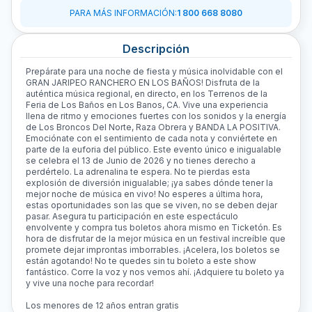
PARA MÁS INFORMACIÓN
:
1 800 668 8080
Descripción
Prepárate para una noche de fiesta y música inolvidable con el
GRAN JARIPEO RANCHERO EN LOS BAÑOS! Disfruta de la
auténtica música regional, en directo, en los Terrenos de la
Feria de Los Baños en Los Banos, CA. Vive una experiencia
llena de ritmo y emociones fuertes con los sonidos y la energía
de Los Broncos Del Norte, Raza Obrera y BANDA LA POSITIVA.
Emociónate con el sentimiento de cada nota y conviértete en
parte de la euforia del público. Este evento único e inigualable
se celebra el 13 de Junio de 2026 y no tienes derecho a
perdértelo. La adrenalina te espera. No te pierdas esta
explosión de diversión inigualable; ¡ya sabes dónde tener la
mejor noche de música en vivo! No esperes a última hora,
estas oportunidades son las que se viven, no se deben dejar
pasar. Asegura tu participación en este espectáculo
envolvente y compra tus boletos ahora mismo en Ticketón. Es
hora de disfrutar de la mejor música en un festival increíble que
promete dejar improntas imborrables. ¡Acelera, los boletos se
están agotando! No te quedes sin tu boleto a este show
fantástico. Corre la voz y nos vemos ahí. ¡Adquiere tu boleto ya
y vive una noche para recordar!
Los menores de 12 años entran gratis