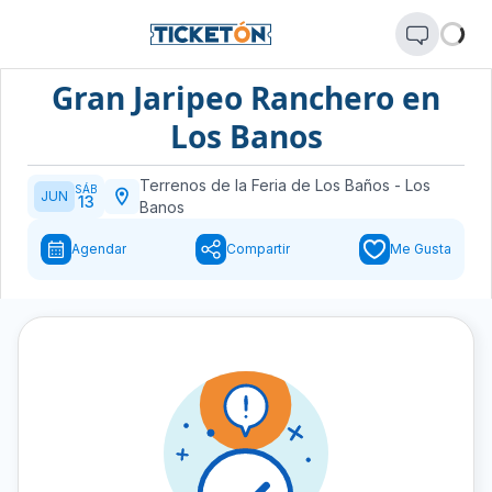
Gran Jaripeo Ranchero en
Los Banos
Terrenos de la Feria de Los Baños
-
Los
SÁB
JUN
13
Banos
Agendar
Compartir
Me Gusta