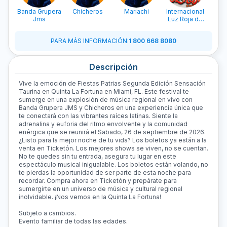
Banda Grupera
Chicheros
Mariachi
Internacional
Jms
Luz Roja de
Rafael Lemus
PARA MÁS INFORMACIÓN
:
1 800 668 8080
Descripción
Vive la emoción de Fiestas Patrias Segunda Edición Sensación
Taurina en Quinta La Fortuna en Miami, FL. Este festival te
sumerge en una explosión de música regional en vivo con
Banda Grupera JMS y Chicheros en una experiencia única que
te conectará con las vibrantes raíces latinas. Siente la
adrenalina y euforia del ritmo envolvente y la comunidad
enérgica que se reunirá el Sabado, 26 de septiembre de 2026.
¿Listo para la mejor noche de tu vida? Los boletos ya están a la
venta en Ticketón. Los mejores shows se viven, no se cuentan.
No te quedes sin tu entrada, asegura tu lugar en este
espectáculo musical inigualable. Los boletos están volando, no
te pierdas la oportunidad de ser parte de esta noche para
recordar. Compra ahora en Ticketón y prepárate para
sumergirte en un universo de música y cultural regional
inolvidable. ¡Nos vemos en la Quinta La Fortuna!
Subjeto a cambios.
Evento familiar de todas las edades.