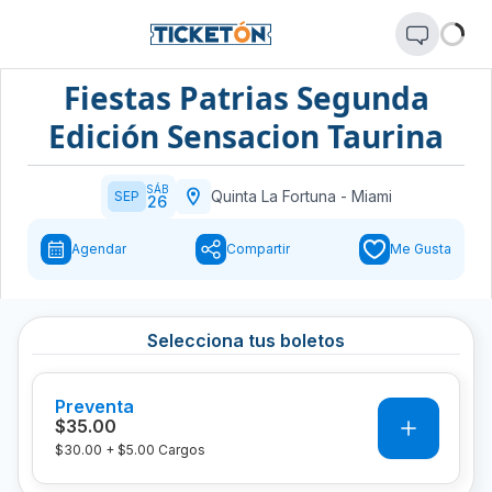
Fiestas Patrias Segunda
Edición Sensacion Taurina
SÁB
Quinta La Fortuna
-
Miami
SEP
26
Agendar
Compartir
Me Gusta
Selecciona tus boletos
Preventa
0
$35.00
$30.00
+
$5.00
Cargos