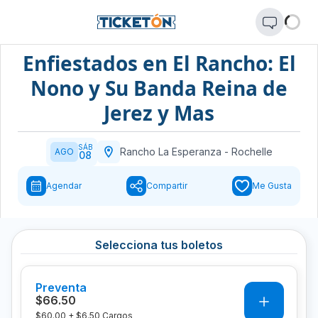
Enfiestados en El Rancho: El
Nono y Su Banda Reina de
Jerez y Mas
SÁB
Rancho La Esperanza
-
Rochelle
AGO
08
Agendar
Compartir
Me Gusta
Selecciona tus boletos
Preventa
0
$66.50
$60.00
+
$6.50
Cargos