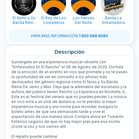
El Nono y Su
El Rey de Los
Los Heroes
Banda La
B
Banda Reina
Coleaderos
Del Norte
Enkantadora
N
de Jerez
PARA MÁS INFORMACIÓN
:
1 800 668 8080
Descripción
Sumérgete en una experiencia musical vibrante con
"Enfiestados En El Rancho" el 08 de Agosto de 2026. Disfruta
de la emoción de un evento en vivo que promete y no te pases
la oportunidad de ver en concierto a los artistas más
destacados del género regional como El Nono y Su Banda
Reina De Jerez y Más. Deja que la adrenalina del escenario y la
euforia del público llenen Rancho La Esperanza en Rochelle, IL.
Este es el festival del verano que no puedes perder. La música
en vivo está a un click de distancia, no te pierdas la mejor
experiencia musical y una noche para recordar. Asegura tu
boleto antes de que sea demasiado tarde y vive el
espectáculo de una manera única. Compra ahora en Ticketón.
Estamos seguros de que no hay mejor plan para esa noche.
¡Corre la voz y nos vemos ahí!
El reparto puede cambiar