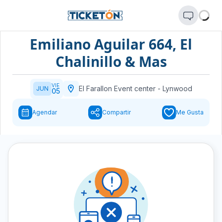
Emiliano Aguilar 664, El
Chalinillo & Mas
VIE
El Farallon Event center
-
Lynwood
JUN
05
Agendar
Compartir
Me Gusta