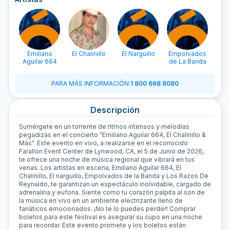
Emiliano
El Chalinillo
El Narguillo
Empolvados
Los 
Aguilar 664
de La Banda
Re
PARA MÁS INFORMACIÓN
:
1 800 668 8080
Descripción
Sumérgete en un torrente de ritmos intensos y melodías
pegadizas en el concierto "Emiliano Aguilar 664, El Chalinillo &
Más". Este evento en vivo, a realizarse en el reconocido
Farallon Event Center de Lynwood, CA, el 5 de Junio de 2026,
te ofrece una noche de música regional que vibrará en tus
venas. Los artistas en escena, Emiliano Aguilar 664, El
Chalinillo, El narguillo, Empolvados de la Banda y Los Razos De
Reynaldo, te garantizan un espectáculo inolvidable, cargado de
adrenalina y euforia. Siente como tu corazón palpita al son de
la música en vivo en un ambiente electrizante lleno de
fanáticos emocionados. ¡No te lo puedes perder! Comprar
boletos para este festival es asegurar su cupo en una noche
para recordar. Este evento promete y los boletos están