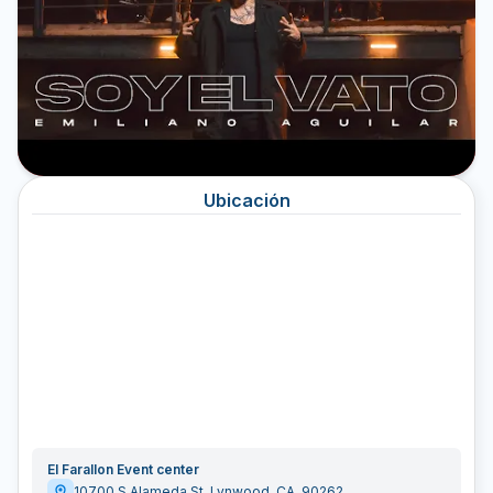
Ubicación
El Farallon Event center
10700 S Alameda St
,
Lynwood
,
CA
,
90262